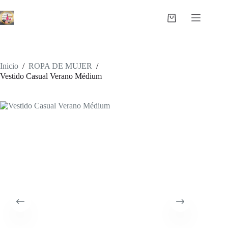
Saltar
al
Carro
contenido
de
compra
Inicio
/
ROPA DE MUJER
/
Vestido Casual Verano Médium