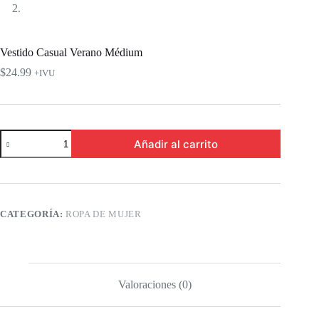
Vestido Casual Verano Médium
$
24.99
+IVU
Vestido
Añadir al carrito
Casual
Verano
Médium
cantidad
CATEGORÍA:
ROPA DE MUJER
Valoraciones (0)