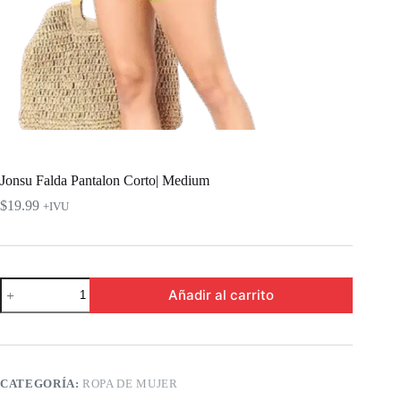
Jonsu Falda Pantalon Corto| Medium
$
19.99
+IVU
Jonsu
Añadir al carrito
Falda
Pantalon
Corto|
Medium
cantidad
CATEGORÍA:
ROPA DE MUJER