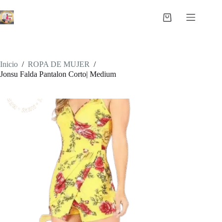
Saltar
al
Carro
contenido
de
compra
Inicio
/
ROPA DE MUJER
/
Jonsu Falda Pantalon Corto| Medium