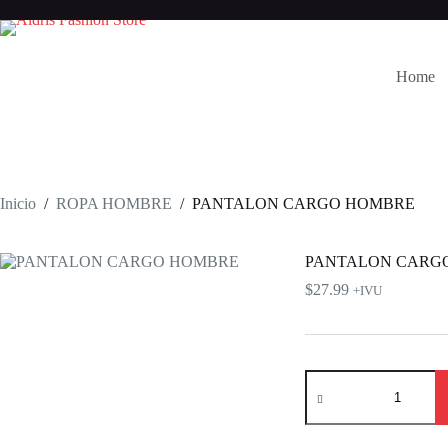
Saltar
al
contenido
Home
Inicio
/
ROPA HOMBRE
/
PANTALON CARGO HOMBRE
PANTALON CARG
$
27.99
+IVU
PANTALON
CARGO
HOMBRE
cantidad