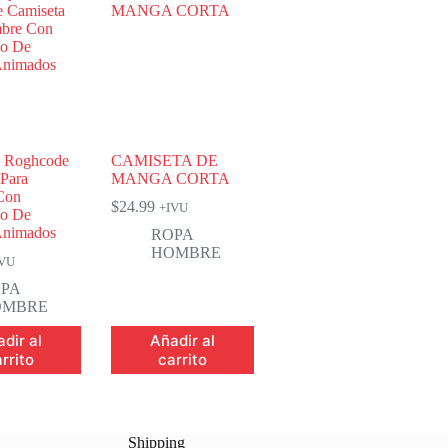
y Roghcode
CAMISETA DE
 Para
MANGA CORTA
Con
$
24.99
+IVU
o De
Animados
ROPA
HOMBRE
IVU
PA
OMBRE
dir al
Añadir al
rrito
carrito
Shipping