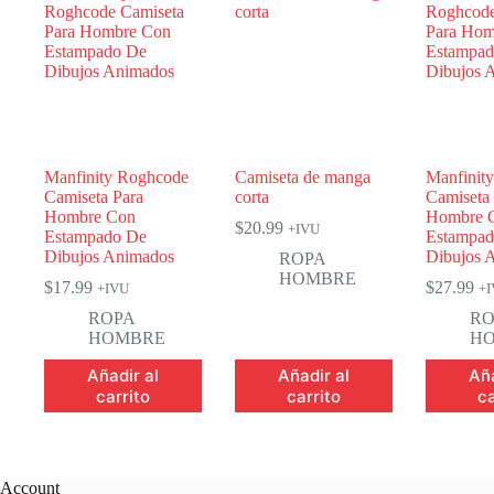
Manfinity Roghcode
Camiseta de manga
Manfinit
Camiseta Para
corta
Camiseta
Hombre Con
Hombre 
$
20.99
+IVU
Estampado De
Estampad
Dibujos Animados
Dibujos 
ROPA
HOMBRE
$
17.99
$
27.99
+IVU
+
ROPA
RO
HOMBRE
H
Añadir al
Añadir al
Aña
carrito
carrito
ca
Account