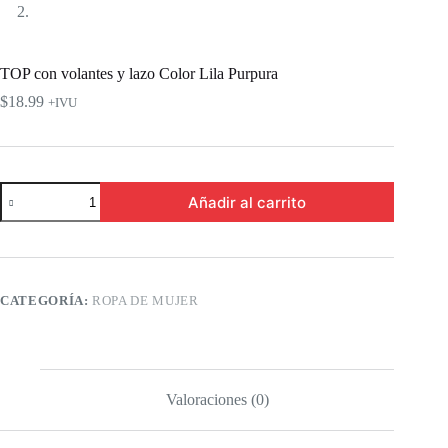
TOP con volantes y lazo Color Lila Purpura
$
18.99
+IVU
TOP
Añadir al carrito
con
volantes
y
lazo
Color
Lila
CATEGORÍA:
ROPA DE MUJER
Purpura
cantidad
Valoraciones (0)