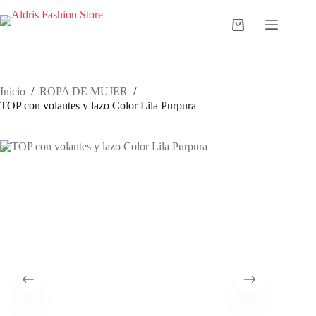
Saltar
al
Carro
contenido
de
compra
Inicio
/
ROPA DE MUJER
/
TOP con volantes y lazo Color Lila Purpura