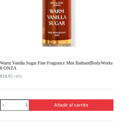
Warm Vanilla Sugar Fine Fragrance Mist BathandBodyWorks
8 ONZA
$
18.95
+IVU
Warm
Añadir al carrito
Vanilla
Sugar
Fine
Fragrance
Mist