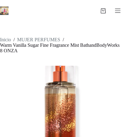
Saltar
al
Carro
contenido
de
compra
Inicio
/
MUJER PERFUMES
/
Warm Vanilla Sugar Fine Fragrance Mist BathandBodyWorks
8 ONZA