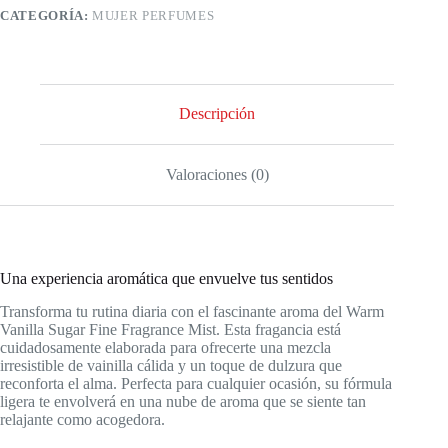
BathandBodyWorks
CATEGORÍA:
MUJER PERFUMES
8
ONZA
cantidad
Descripción
Valoraciones (0)
Una experiencia aromática que envuelve tus sentidos
Transforma tu rutina diaria con el fascinante aroma del Warm
Vanilla Sugar Fine Fragrance Mist. Esta fragancia está
cuidadosamente elaborada para ofrecerte una mezcla
irresistible de vainilla cálida y un toque de dulzura que
reconforta el alma. Perfecta para cualquier ocasión, su fórmula
ligera te envolverá en una nube de aroma que se siente tan
relajante como acogedora.